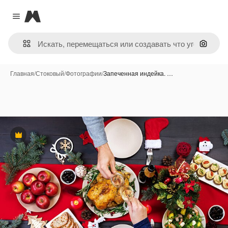
Magnific
Close menu
Поиск 
Главная
/
Стоковый
/
Фотографии
/
Запеченная индейка. …
Премиум