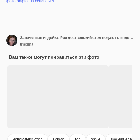
фотографий на основе ИИ
.
Запеченная индейка. Рождественский стол подают с индейкой, украшенной яркой мишурой
timolina
Вам также могут понравиться эти фото
новогодний стол
блюдо
год
ужин
вкусная еда