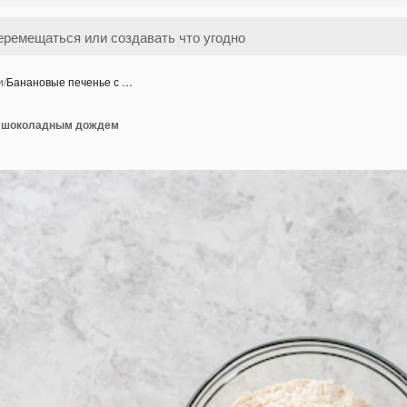
и
/
Банановые печенье с …
с шоколадным дождем