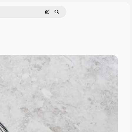
Поиск по изображению
Поиск