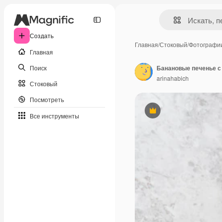
Создать
Главная
/
Стоковый
/
Фотографи
Главная
Поиск
Банановые печенье 
arinahabich
Стоковый
Посмотреть
Премиум
Все инструменты