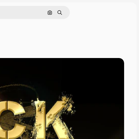
Поиск по изображению
Поиск