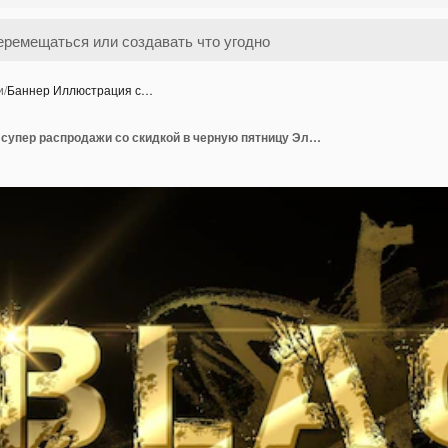
и
/
Баннер Иллюстрация с…
Баннер Иллюстрация супер распродажи со скидкой в черную пятницу Элемент дизайна для продажи баннеров плакатов открыток Рекламный маркетинговый дисконт