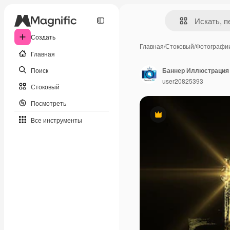
Создать
Главная
/
Стоковый
/
Фотографи
Главная
Поиск
user20825393
Стоковый
Посмотреть
Премиум
Все инструменты