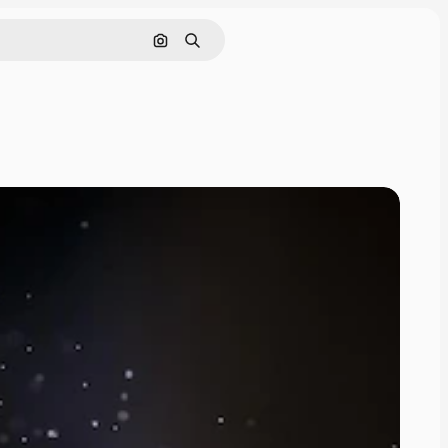
Поиск по изображению
Поиск