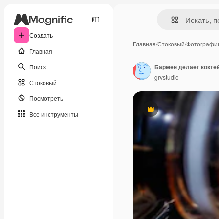
Создать
Главная
/
Стоковый
/
Фотографи
Главная
Поиск
Бармен делает кокте
grvstudio
Стоковый
Посмотреть
Премиум
Все инструменты