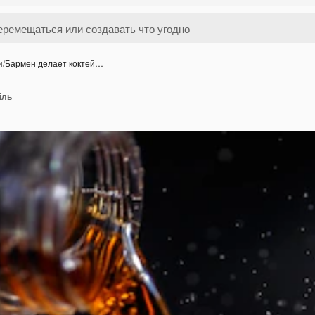
и
/
Бармен делает коктей…
йль