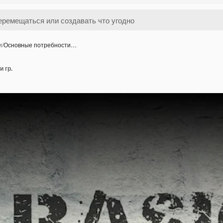
и
/
Основные потребности…
 гр.