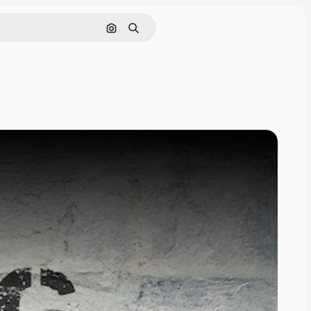
Поиск по изображению
Поиск