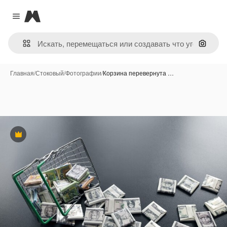
Magnific
Close menu
Поиск 
Главная
/
Стоковый
/
Фотографии
/
Корзина перевернута …
Премиум