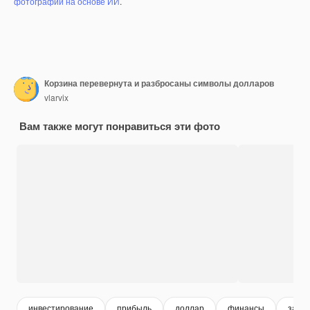
фотографий на основе ИИ
.
Корзина перевернута и разбросаны символы долларов
vlarvix
Вам также могут понравиться эти фото
инвестирование
прибыль
доллар
финансы
зарп