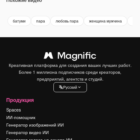
Premium
Premium
Premium
Premium
батуми
пара
любовь пара
женщина мужчина
люб
Креативная платформа для создания ваших лучших работ.
Более 1 миллиона подписчиков среди креаторов,
предприятий, агентств и студий.
Pусский
Продукция
Spaces
ИИ-помощник
Генератор изображений ИИ
Генератор видео ИИ
Генератор голоса на основе ИИ