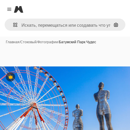
Magnific
Close menu
Поиск 
Главная
/
Стоковый
/
Фотографии
/
Батумский Парк Чудес
Премиум