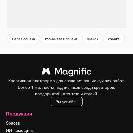
белая собака
коричневая собака
щенок
собака
д
Креативная платформа для создания ваших лучших работ.
Более 1 миллиона подписчиков среди креаторов,
предприятий, агентств и студий.
Pусский
Продукция
Spaces
ИИ-помощник