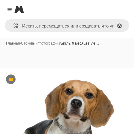
Magnific
Close menu
Поиск 
Главная
/
Стоковый
/
Фотографии
/
Бигль, 9 месяцев, ле…
Премиум