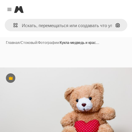
Magnific
Close menu
Поиск 
Главная
/
Стоковый
/
Фотографии
/
Кукла-медведь и крас…
Премиум