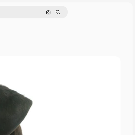
Поиск по изображению
Поиск