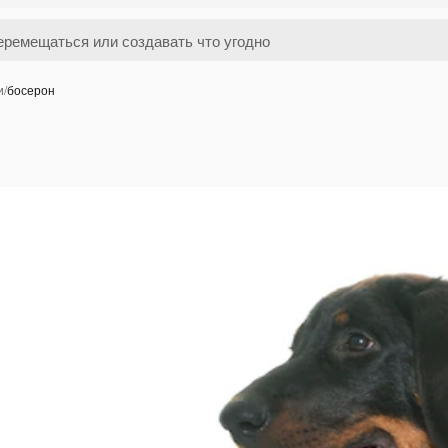
и
/
босерон