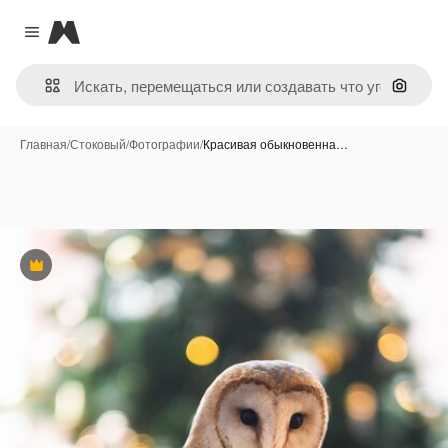
Magnific
Close menu
Поиск 
Главная
/
Стоковый
/
Фотографии
/
Красивая обыкновенна…
Премиум