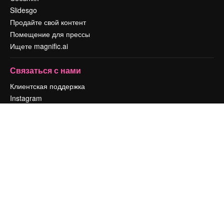
Slidesgo
Продайте свой контент
Помещение для прессы
Ищете magnific.ai
Связаться с нами
Клиентская поддержка
Instagram
YouTube
LinkedIn
TikTok
Discord
X
Reddit
Copyright © 2010-
2026
Freepik Company S.L.U.
Все права защищены
.