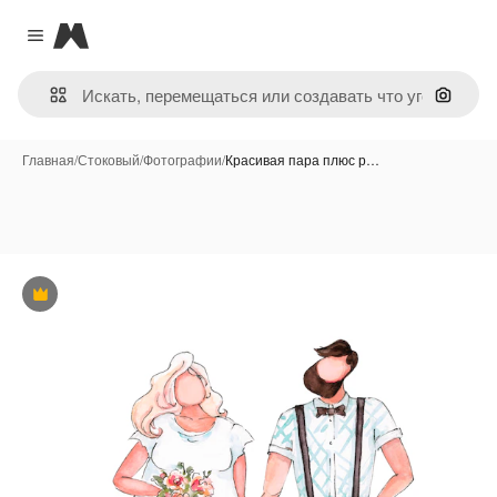
Magnific
Close menu
Поиск 
Главная
/
Стоковый
/
Фотографии
/
Красивая пара плюс р…
Премиум