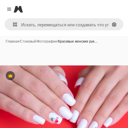
Magnific
Close menu
Поиск 
Главная
/
Стоковый
/
Фотографии
/
Красивые женские рук…
Премиум