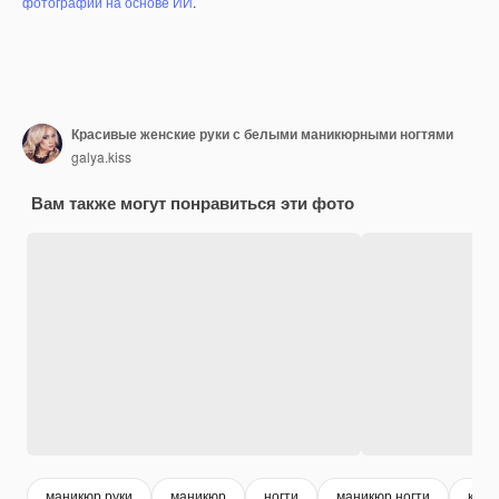
фотографий на основе ИИ
.
Красивые женские руки с белыми маникюрными ногтями
galya.kiss
Вам также могут понравиться эти фото
маникюр руки
маникюр
ногти
маникюр ногти
крас