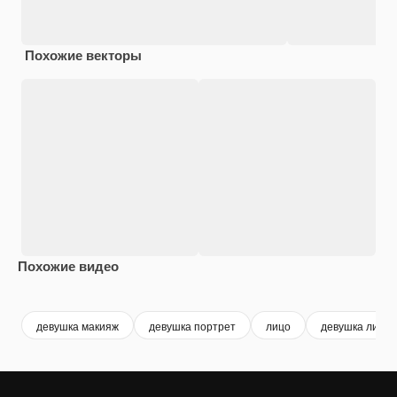
Похожие векторы
Похожие видео
Premium
Premium
Premium
Premium
Сгенериров
девушка макияж
девушка портрет
лицо
девушка лицо