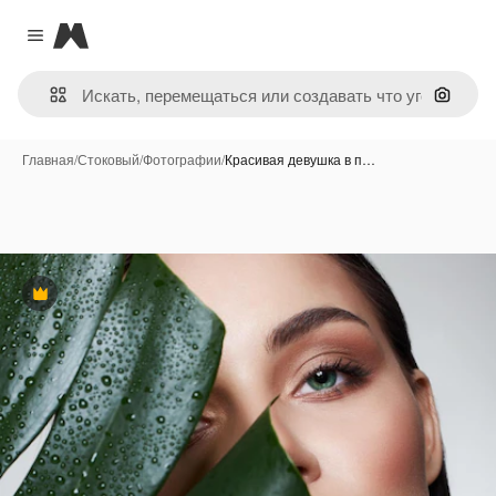
Magnific
Close menu
Поиск 
Главная
/
Стоковый
/
Фотографии
/
Красивая девушка в п…
Премиум