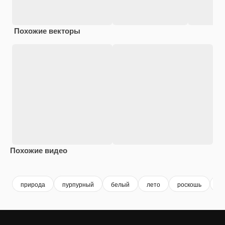
Похожие векторы
Похожие видео
Premium
Premium
Сгенерировано с помощью ИИ
Premium
Premium
Сгенериров
природа
пурпурный
белый
лето
роскошь
с