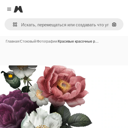
Magnific
Close menu
Поиск 
Главная
/
Стоковый
/
Фотографии
/
Красивые красочные р…
Премиум