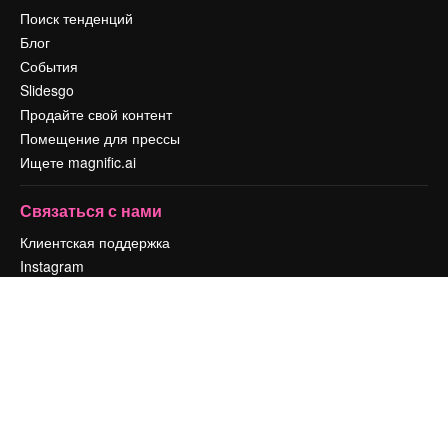
Поиск тенденций
Блог
События
Slidesgo
Продайте свой контент
Помещение для прессы
Ищете magnific.ai
Связаться с нами
Клиентская поддержка
Instagram
YouTube
LinkedIn
TikTok
Discord
X
Reddit