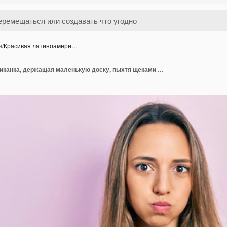
и
/
Красивая латиноамери…
Красивая латиноамериканка, держащая маленькую доску, пыхтя щеками со смешным лицом. рот надувается воздухом, ловит воздух.