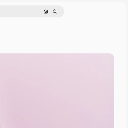
Поиск по изображению
Поиск