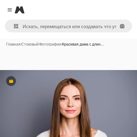
Magnific
Close menu
Поиск 
Главная
/
Стоковый
/
Фотографии
/
Красивая дама с длин…
Премиум