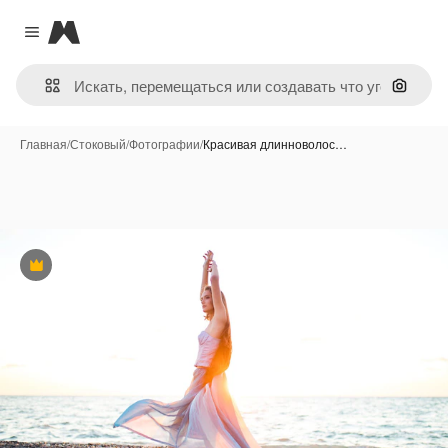
Magnific
Close menu
Поиск 
Главная
/
Стоковый
/
Фотографии
/
Красивая длинноволос…
Премиум