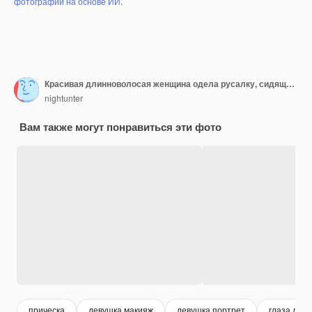
фотографий на основе ИИ
.
Красивая длинноволосая женщина одела русалку, сидящую на фоне песчаного пляжа
nightunter
Вам также могут понравиться эти фото
прическа
девушка макияж
девушка портрет
глаза дев