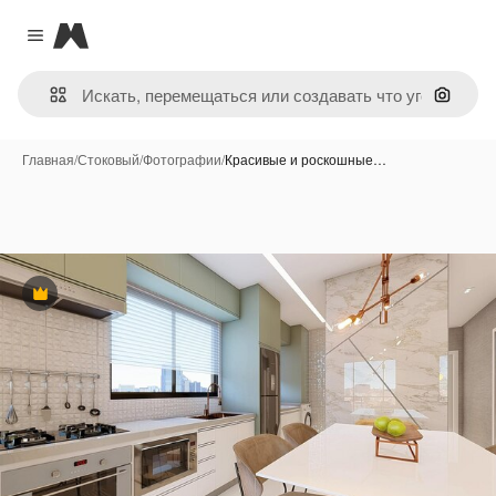
Magnific
Close menu
Поиск 
Главная
/
Стоковый
/
Фотографии
/
Красивые и роскошные…
Премиум