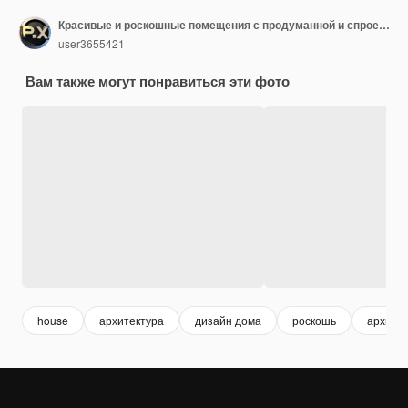
Красивые и роскошные помещения с продуманной и спроектированной мебелью
user3655421
Вам также могут понравиться эти фото
house
архитектура
дизайн дома
роскошь
архите