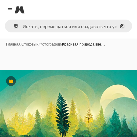
Magnific
Close menu
Поиск 
Главная
/
Стоковый
/
Фотографии
/
Красивая природа вве…
Премиум