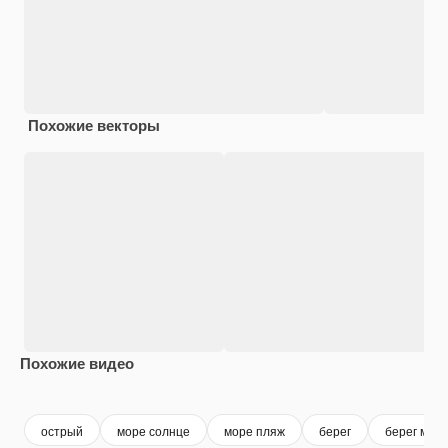
Похожие векторы
Похожие видео
Premium
Premium
Premium
Premium
острый
море солнце
море пляж
берег
берег мор