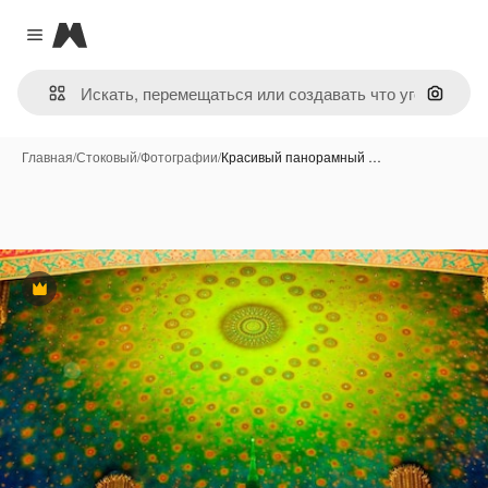
Magnific
Close menu
Поиск 
Главная
/
Стоковый
/
Фотографии
/
Красивый панорамный …
Премиум