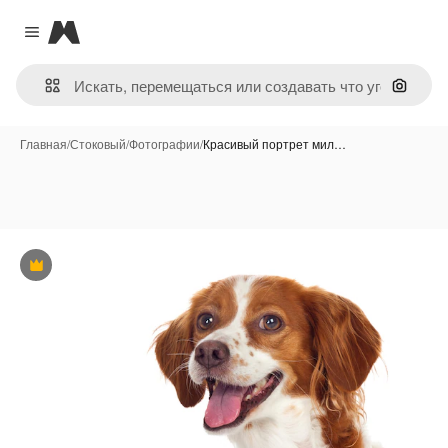
Magnific
Close menu
Поиск 
Главная
/
Стоковый
/
Фотографии
/
Красивый портрет мил…
Премиум