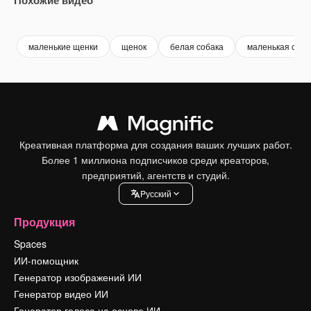
Premium
Premium
Сгенерировано с помощью ИИ
Premium
Premium
маленькие щенки
щенок
белая собака
маленькая соба
Креативная платформа для создания ваших лучших работ.
Более 1 миллиона подписчиков среди креаторов,
предприятий, агентств и студий.
Pусский
Продукция
Spaces
ИИ-помощник
Генератор изображений ИИ
Генератор видео ИИ
Генератор голоса на основе ИИ