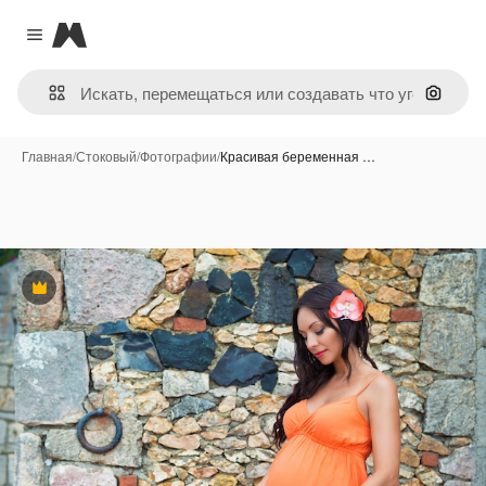
Magnific
Close menu
Поиск 
Главная
/
Стоковый
/
Фотографии
/
Красивая беременная …
Премиум