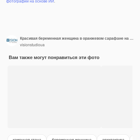
фотографий на основе ИИ
.
Красивая беременная женщина в оранжевом сарафане на фоне каменной стены. Старая деревня Альтос-де-Чавон, Доминиканская Республика
visionstudioua
Вам также могут понравиться эти фото
каменная стена
беременная женщина
архитектура
бе