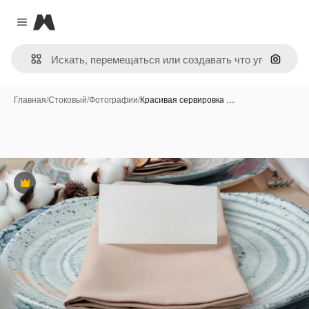
Magnific
Close menu
Поиск 
Главная
/
Стоковый
/
Фотографии
/
Красивая сервировка …
Премиум