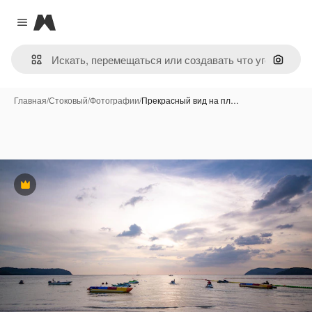
Magnific
Close menu
Поиск 
Главная
/
Стоковый
/
Фотографии
/
Прекрасный вид на пл…
Премиум