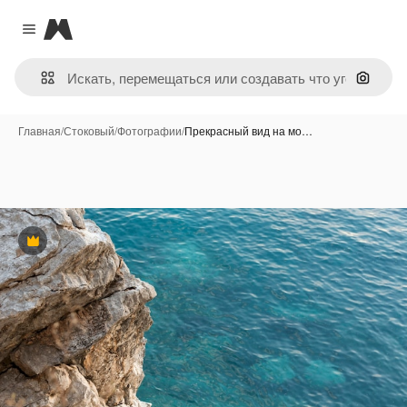
Magnific
Close menu
Поиск 
Главная
/
Стоковый
/
Фотографии
/
Прекрасный вид на мо…
Премиум