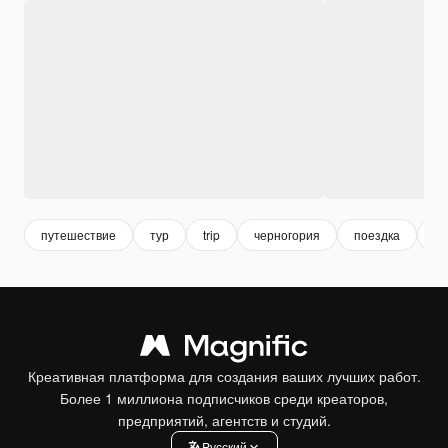
путешествие
тур
trip
черногория
поездка
от
Креативная платформа для создания ваших лучших работ.
Более 1 миллиона подписчиков среди креаторов,
предприятий, агентств и студий.
Pусский