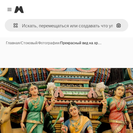
Magnific
Close menu
Поиск 
Главная
/
Стоковый
/
Фотографии
/
Прекрасный вид на хр…
Премиум