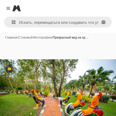
Magnific
Close menu
Поиск 
Главная
/
Стоковый
/
Фотографии
/
Прекрасный вид на хр…
Премиум