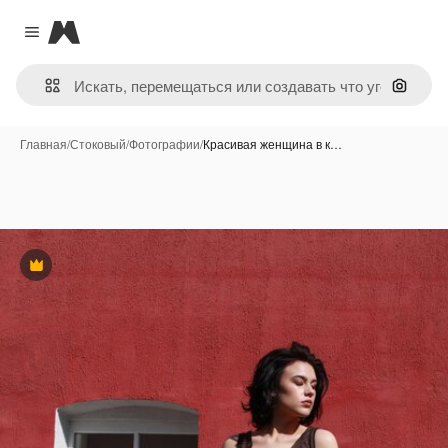
Magnific
Close menu
Поиск 
Главная
/
Стоковый
/
Фотографии
/
Красивая женщина в к…
Премиум