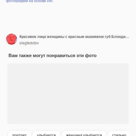
фотографий на основе ИИ
.
Красивое лицо женщины с красным макияжем губ Блондинка улыбается на красном фоне
olegfedotov
Вам также могут понравиться эти фото
портрет
улыбается
женщина улыбается
стильно