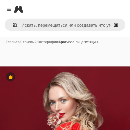
Magnific
Close menu
Поиск 
Главная
/
Стоковый
/
Фотографии
/
Красивое лицо женщин…
Премиум