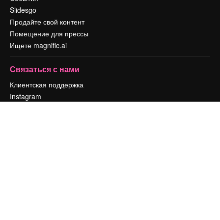
Slidesgo
Продайте свой контент
Помещение для прессы
Ищете magnific.ai
Связаться с нами
Клиентская поддержка
Instagram
YouTube
LinkedIn
TikTok
Discord
X
Reddit
Copyright © 2010-
2026
Freepik Company S.L.U.
Все права защищены
.