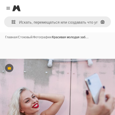
Magnific
Close menu
Поиск 
Главная
/
Стоковый
/
Фотографии
/
Красивая молодая заб…
Премиум