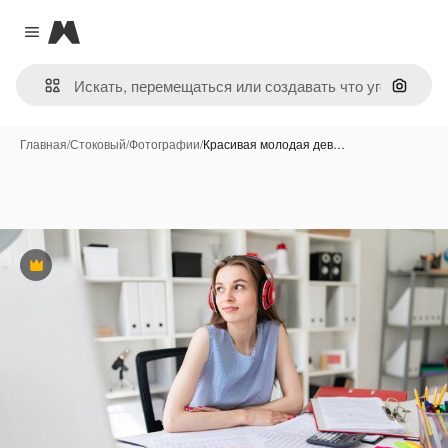
Magnific
Close menu
Поиск 
Главная
/
Стоковый
/
Фотографии
/
Красивая молодая дев…
Премиум