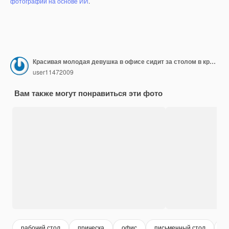
фотографий на основе ИИ
.
Красивая молодая девушка в офисе сидит за столом в красных наушниках.
user11472009
Вам также могут понравиться эти фото
рабочий стол
прическа
офис
письменный стол
с