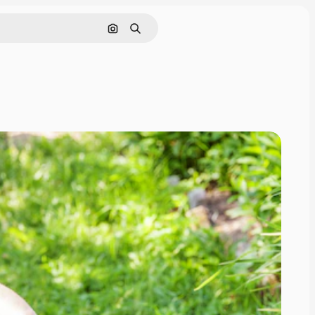
Поиск по изображению
Поиск