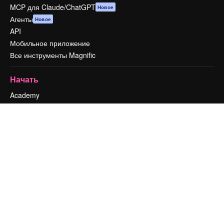
MCP для Claude/ChatGPT
Новое
Агенты
Новое
API
Мобильное приложение
Все инструменты Magnific
Начать
Academy
Документация по Пакету ИИ
Служба поддержки
Условия и положения
Политика конфиденциальности
Оригиналы
Новое
Политика файлов cookie
Центр доверия
Партнеры
Предприятие