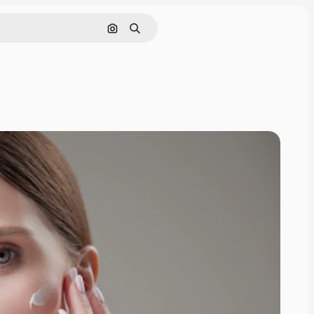
Поиск по изображению
Поиск