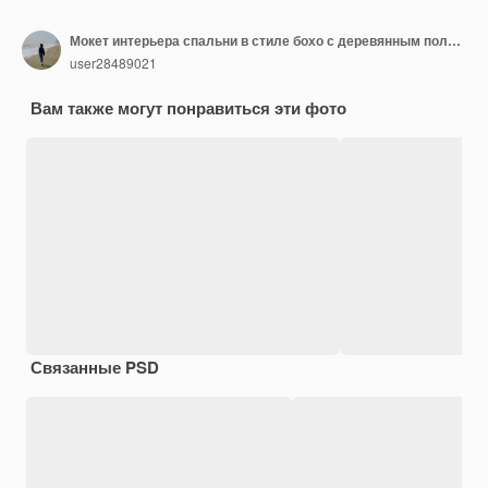
Мокет интерьера спальни в стиле бохо с деревянным полом и столом, кровать с белым одеялом, розовые подушки и подушка на пустой стене, макет фона, 3D-рендеринг, высококачественная 3D-иллюстрация.
user28489021
Вам также могут понравиться эти фото
Связанные PSD