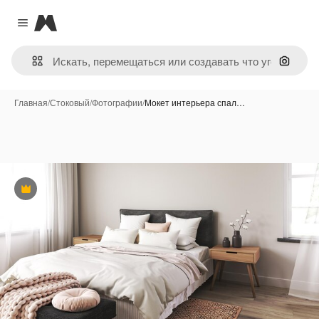
Magnific
Close menu
Поиск 
Главная
/
Стоковый
/
Фотографии
/
Мокет интерьера спал…
Премиум