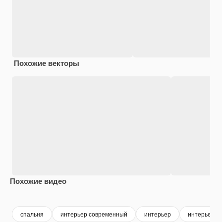
Похожие векторы
Похожие видео
Premium
Premium
Premium
Premium
Сгенериров
спальня
интерьер современный
интерьер
интерьер с