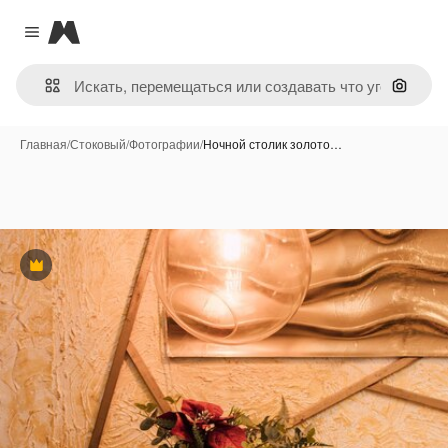
Magnific
Close menu
Поиск 
Главная
/
Стоковый
/
Фотографии
/
Ночной столик золото…
Премиум