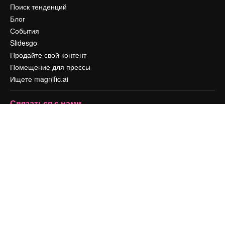
Поиск тенденций
Блог
События
Slidesgo
Продайте свой контент
Помещение для прессы
Ищете magnific.ai
Связаться с нами
Клиентская поддержка
Instagram
YouTube
LinkedIn
TikTok
Discord
X
Reddit