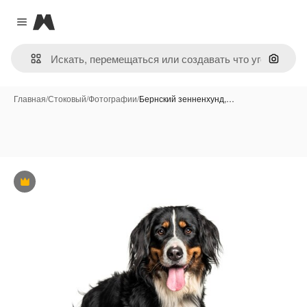
Magnific
Close menu
Поиск 
Главная
/
Стоковый
/
Фотографии
/
Бернский зенненхунд,…
Премиум