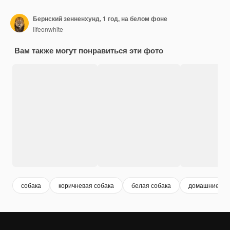
Бернский зенненхунд, 1 год, на белом фоне
lifeonwhite
Вам также могут понравиться эти фото
собака
коричневая собака
белая собака
домашние жи