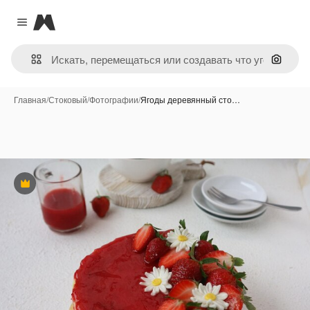
Magnific
Close menu
Поиск 
Главная
/
Стоковый
/
Фотографии
/
Ягоды деревянный сто…
Премиум