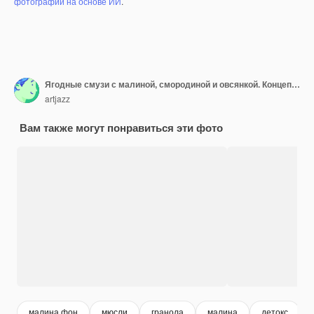
фотографий на основе ИИ
.
Ягодные смузи с малиной, смородиной и овсянкой. Концепция здорового образа жизни. Макро фото
artjazz
Вам также могут понравиться эти фото
малина фон
мюсли
гранола
малина
детокс