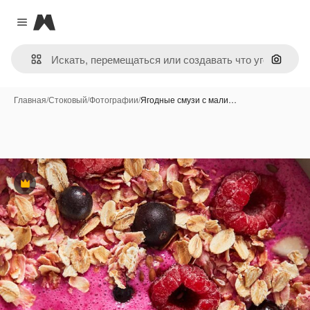
Magnific
Close menu
Поиск 
Главная
/
Стоковый
/
Фотографии
/
Ягодные смузи с мали…
Премиум