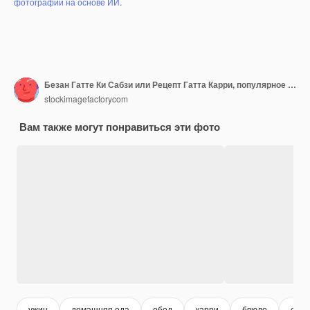
фотографий на основе ИИ
.
Безан Гатте Ки Сабзи или Рецепт Гатта Карри, популярное раджастанское меню на обед или ужин
stockimagefactorycom
Вам также могут понравиться эти фото
ужин
домашняя еда
обед
карри
блюдо
еда 