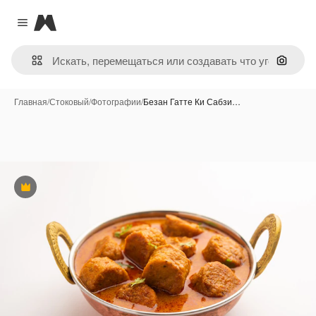
Magnific
Close menu
Поиск 
Главная
/
Стоковый
/
Фотографии
/
Безан Гатте Ки Сабзи…
Премиум