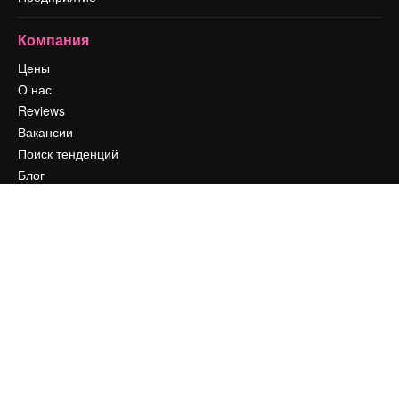
Компания
Цены
О нас
Reviews
Вакансии
Поиск тенденций
Блог
События
Slidesgo
Продайте свой контент
Помещение для прессы
Ищете magnific.ai
Связаться с нами
Клиентская поддержка
Instagram
YouTube