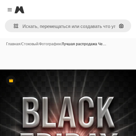
Magnific
Close menu
Поиск 
Главная
/
Стоковый
/
Фотографии
/
Лучшая распродажа Че…
Премиум