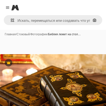
Magnific
Close menu
Поиск 
Главная
/
Стоковый
/
Фотографии
/
Библия лежит на стол…
Премиум