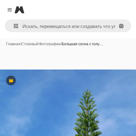
Magnific
Close menu
Поиск 
Главная
/
Стоковый
/
Фотографии
/
Большая сосна с голу…
Премиум