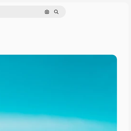
Поиск по изображению
Поиск