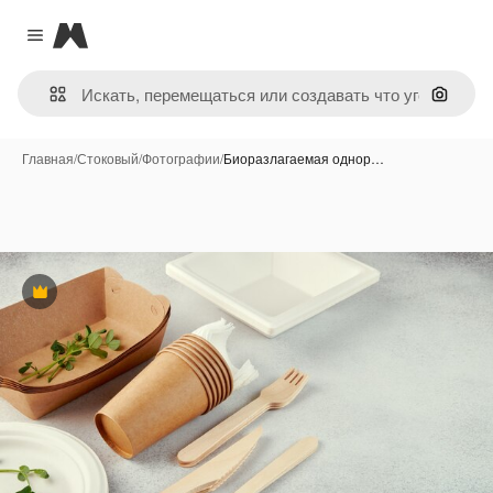
Magnific
Close menu
Поиск 
Главная
/
Стоковый
/
Фотографии
/
Биоразлагаемая однор…
Премиум