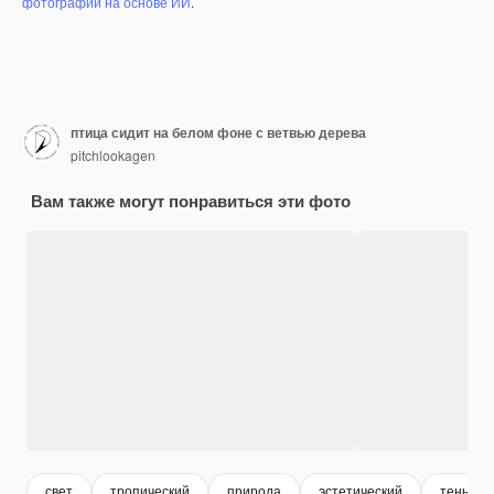
фотографий на основе ИИ
.
птица сидит на белом фоне с ветвью дерева
pitchlookagen
Вам также могут понравиться эти фото
свет
тропический
природа
эстетический
тень