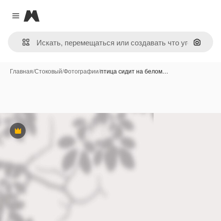
Magnific
Close menu
Поиск 
Главная
/
Стоковый
/
Фотографии
/
птица сидит на белом…
Премиум