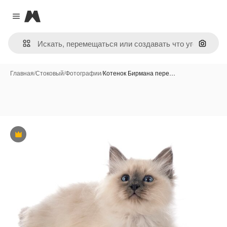
Magnific
Close menu
Поиск 
Главная
/
Стоковый
/
Фотографии
/
Котенок Бирмана пере…
Премиум