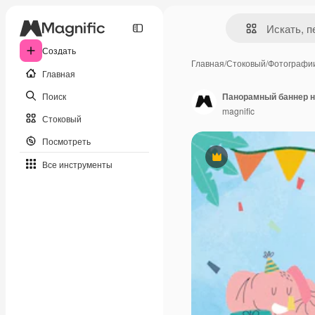
Создать
Главная
/
Стоковый
/
Фотографи
Главная
Поиск
Панорамный баннер н
magnific
Стоковый
Посмотреть
Премиум
Все инструменты