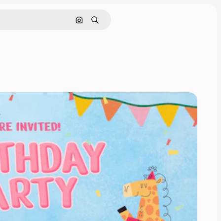
Поиск по изображению
Поиск