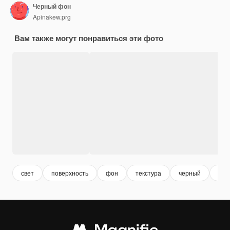
Черный фон
Apinakew.prg
Вам также могут понравиться эти фото
свет
поверхность
фон
текстура
черный
пер